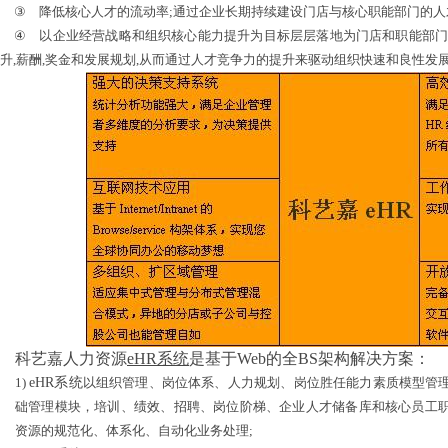
③
降低核心人才的流动率
;
通过企业长期持续建设门店与核心职能部门的人
④
以企业经营战略和组织核心能力提升为目标层层落地为门店和职能部
升
,
薪酬
,
奖金和发展规划
,
从而通过人才竞争力的提升来驱动组织快速和良性发
科艺嘉
人力资源
eHR系统
是基于
Web
的全
BS
架构解决方案：
1)
eHR系统
以组织管理、岗位体系、人力规划、岗位胜任能力素质模型管
础管理模块，培训、绩效、招聘、岗位阶梯、企业人才储备库和核心员工
资源的规范化、体系化、自动化业务处理
;