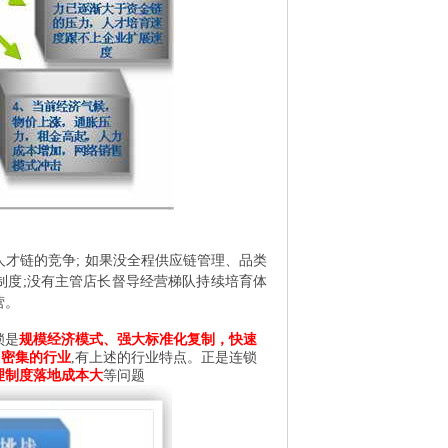
人才链的竞争
;
如果没全程供应链管理、品类
制度
;
没有主管
店长
督导经营梯队持续培育体
营。
锁是
规模经济模式、强大标准化复制，快速
力密集的行业
,
有上述的行业特点。正是连锁
理制度落地成本大
等问题