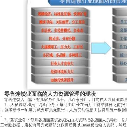
零售连锁业面临的人力资源管理的现状
零售连锁店，旗下有几家乃至几十、几百家分店，目前在人力资源管
1
、人员调动和员工考勤业务：每月由店长在当月
工资结算日
之前报
核，就考勤卡一项每月就要审批
无数
张，人员变动信息由薪资组统一根据
整。
2
、薪资业务：每月各店面薪资必须先由人资部把各店面人员导出，以
员工考勤数据，店长填写完考勤部分数据后再以
Email
反馈给人资部，然后